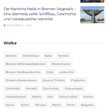
Die Maritime Meile in Bremen-Vegesack –
eine Seemeile voller Schiffbau, Geschichte
und norddeutscher Identität
DEZEMBER 1, 2025
Wolke
Anreise
Architektur
Bahn
bremen
Bremen Sehenswürdigkeiten
Bremerhaven
Bremer Stadtmusikanten
Café
einkaufen
Erlebnis Bremerhaven
Essen & Trinken
Flughafen
Freimarkt
Freizeit
Geschichte
Grünanlagen
Hauptbahnhof
Hotels
Info
Infrastruktur
Kaffee
Kultur
Kunst
Museen
Musik
Parks
Ratgeber