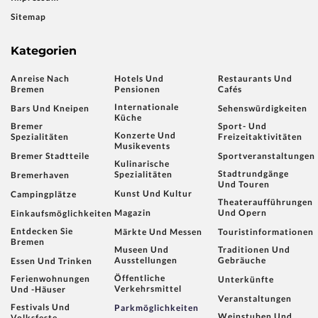
Sitemap
Kategorien
Anreise Nach
Hotels Und
Restaurants Und
Bremen
Pensionen
Cafés
Internationale
Bars Und Kneipen
Sehenswürdigkeiten
Küche
Bremer
Sport- Und
Konzerte Und
Spezialitäten
Freizeitaktivitäten
Musikevents
Bremer Stadtteile
Sportveranstaltungen
Kulinarische
Stadtrundgänge
Spezialitäten
Bremerhaven
Und Touren
Kunst Und Kultur
Campingplätze
Theateraufführungen
Magazin
Und Opern
Einkaufsmöglichkeiten
Entdecken Sie
Märkte Und Messen
Touristinformationen
Bremen
Museen Und
Traditionen Und
Ausstellungen
Gebräuche
Essen Und Trinken
Öffentliche
Ferienwohnungen
Unterkünfte
Verkehrsmittel
Und -häuser
Veranstaltungen
Festivals Und
Parkmöglichkeiten
Weinstuben Und
Volksfeste