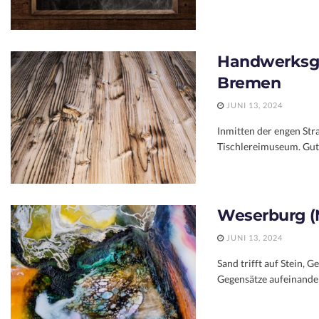
Handwerksge
Bremen
JUNI 13, 2024
Inmitten der engen Str
Tischlereimuseum. Gut 
Weserburg (
JUNI 13, 2024
Sand trifft auf Stein, 
Gegensätze aufeinander 