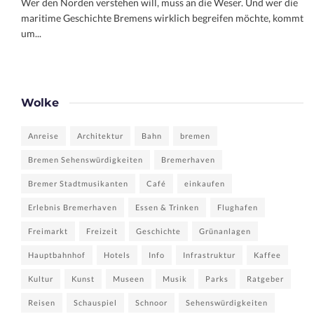
Wer den Norden verstehen will, muss an die Weser. Und wer die
maritime Geschichte Bremens wirklich begreifen möchte, kommt
um...
Wolke
Anreise
Architektur
Bahn
bremen
Bremen Sehenswürdigkeiten
Bremerhaven
Bremer Stadtmusikanten
Café
einkaufen
Erlebnis Bremerhaven
Essen & Trinken
Flughafen
Freimarkt
Freizeit
Geschichte
Grünanlagen
Hauptbahnhof
Hotels
Info
Infrastruktur
Kaffee
Kultur
Kunst
Museen
Musik
Parks
Ratgeber
Reisen
Schauspiel
Schnoor
Sehenswürdigkeiten