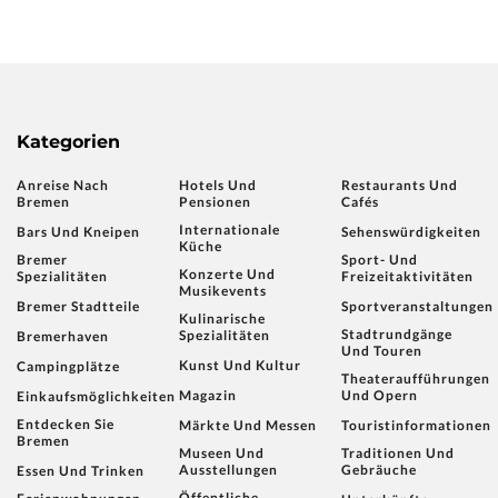
Kategorien
Anreise Nach
Hotels Und
Restaurants Und
Bremen
Pensionen
Cafés
Internationale
Bars Und Kneipen
Sehenswürdigkeiten
Küche
Bremer
Sport- Und
Konzerte Und
Spezialitäten
Freizeitaktivitäten
Musikevents
Bremer Stadtteile
Sportveranstaltungen
Kulinarische
Stadtrundgänge
Spezialitäten
Bremerhaven
Und Touren
Kunst Und Kultur
Campingplätze
Theateraufführungen
Magazin
Und Opern
Einkaufsmöglichkeiten
Entdecken Sie
Märkte Und Messen
Touristinformationen
Bremen
Museen Und
Traditionen Und
Ausstellungen
Gebräuche
Essen Und Trinken
Öffentliche