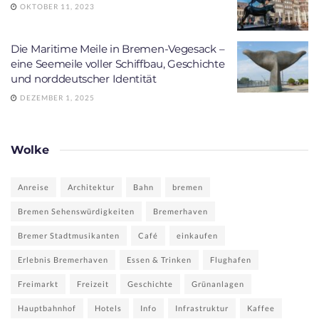
OKTOBER 11, 2023
Die Maritime Meile in Bremen-Vegesack –
eine Seemeile voller Schiffbau, Geschichte
und norddeutscher Identität
DEZEMBER 1, 2025
Wolke
Anreise
Architektur
Bahn
bremen
Bremen Sehenswürdigkeiten
Bremerhaven
Bremer Stadtmusikanten
Café
einkaufen
Erlebnis Bremerhaven
Essen & Trinken
Flughafen
Freimarkt
Freizeit
Geschichte
Grünanlagen
Hauptbahnhof
Hotels
Info
Infrastruktur
Kaffee