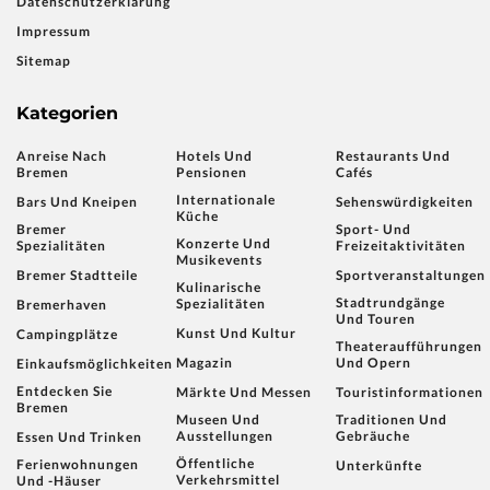
Datenschutzerklärung
Impressum
Sitemap
Kategorien
Anreise Nach
Hotels Und
Restaurants Und
Bremen
Pensionen
Cafés
Internationale
Bars Und Kneipen
Sehenswürdigkeiten
Küche
Bremer
Sport- Und
Konzerte Und
Spezialitäten
Freizeitaktivitäten
Musikevents
Bremer Stadtteile
Sportveranstaltungen
Kulinarische
Stadtrundgänge
Spezialitäten
Bremerhaven
Und Touren
Kunst Und Kultur
Campingplätze
Theateraufführungen
Magazin
Und Opern
Einkaufsmöglichkeiten
Entdecken Sie
Märkte Und Messen
Touristinformationen
Bremen
Museen Und
Traditionen Und
Ausstellungen
Gebräuche
Essen Und Trinken
Öffentliche
Ferienwohnungen
Unterkünfte
Verkehrsmittel
Und -häuser