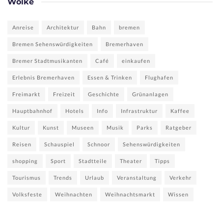
Wolke
Anreise
Architektur
Bahn
bremen
Bremen Sehenswürdigkeiten
Bremerhaven
Bremer Stadtmusikanten
Café
einkaufen
Erlebnis Bremerhaven
Essen & Trinken
Flughafen
Freimarkt
Freizeit
Geschichte
Grünanlagen
Hauptbahnhof
Hotels
Info
Infrastruktur
Kaffee
Kultur
Kunst
Museen
Musik
Parks
Ratgeber
Reisen
Schauspiel
Schnoor
Sehenswürdigkeiten
shopping
Sport
Stadtteile
Theater
Tipps
Tourismus
Trends
Urlaub
Veranstaltung
Verkehr
Volksfeste
Weihnachten
Weihnachtsmarkt
Wissen