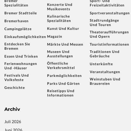
Bremer
Sport- Und
Konzerte Und
Spezialitäten
Freizeitaktivitäten
Musikevents
Bremer Stadtteile
Sportveranstaltungen
Kulinarische
Stadtrundgänge
Spezialitäten
Bremerhaven
Und Touren
Kunst Und Kultur
Campingplätze
Theateraufführungen
Magazin
Und Opern
Einkaufsmöglichkeiten
Entdecken Sie
Märkte Und Messen
Touristinformationen
Bremen
Museen Und
Traditionen Und
Ausstellungen
Gebräuche
Essen Und Trinken
Öffentliche
Ferienwohnungen
Unterkünfte
Verkehrsmittel
Und -häuser
Veranstaltungen
Festivals Und
Parkmöglichkeiten
Weinstuben Und
Volksfeste
Parks Und Gärten
Brauereien
Geschichte
Reisetipps Und
Informationen
Archiv
Juli 2026
Juni 2026