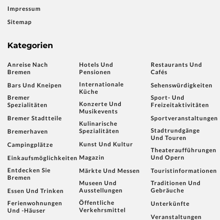
Impressum
Sitemap
Kategorien
Anreise Nach
Hotels Und
Restaurants Und
Bremen
Pensionen
Cafés
Internationale
Bars Und Kneipen
Sehenswürdigkeiten
Küche
Bremer
Sport- Und
Konzerte Und
Spezialitäten
Freizeitaktivitäten
Musikevents
Bremer Stadtteile
Sportveranstaltungen
Kulinarische
Stadtrundgänge
Spezialitäten
Bremerhaven
Und Touren
Kunst Und Kultur
Campingplätze
Theateraufführungen
Magazin
Und Opern
Einkaufsmöglichkeiten
Entdecken Sie
Märkte Und Messen
Touristinformationen
Bremen
Museen Und
Traditionen Und
Ausstellungen
Gebräuche
Essen Und Trinken
Öffentliche
Ferienwohnungen
Unterkünfte
Verkehrsmittel
Und -häuser
Veranstaltungen