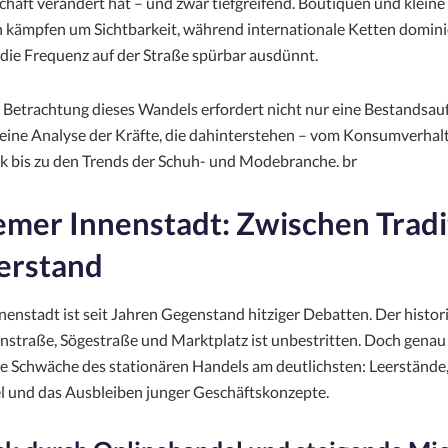
chaft verändert hat – und zwar tiefgreifend. Boutiquen und kleine
kämpfen um Sichtbarkeit, während internationale Ketten domini
die Frequenz auf der Straße spürbar ausdünnt.
e Betrachtung dieses Wandels erfordert nicht nur eine Bestandsa
eine Analyse der Kräfte, die dahinterstehen – vom Konsumverhal
ik bis zu den Trends der Schuh- und Modebranche. br
emer Innenstadt: Zwischen Tradi
erstand
nenstadt ist seit Jahren Gegenstand hitziger Debatten. Der histo
straße, Sögestraße und Marktplatz ist unbestritten. Doch genau h
lle Schwäche des stationären Handels am deutlichsten: Leerstände,
 und das Ausbleiben junger Geschäftskonzepte.