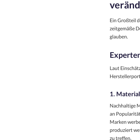
veränd
Ein Großteil 
zeitgemäße De
glauben.
Experten
Laut Einschät
Herstellerpor
1. Materia
Nachhaltige M
an Popularität
Marken werben
produziert we
zu treffen.