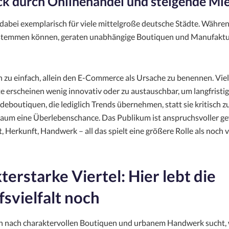
k durch Onlinehandel und steigende Mi
dabei exemplarisch für viele mittelgroße deutsche Städte. Währe
stemmen können, geraten unabhängige Boutiquen und Manufaktur
h zu einfach, allein den E-Commerce als Ursache zu benennen. Vie
 erscheinen wenig innovativ oder zu austauschbar, um langfristi
eboutiquen, die lediglich Trends übernehmen, statt sie kritisch zu
aum eine Überlebenschance. Das Publikum ist anspruchsvoller g
, Herkunft, Handwerk – all das spielt eine größere Rolle als noch 
erstarke Viertel: Hier lebt die
fsvielfalt noch
 nach charaktervollen Boutiquen und urbanem Handwerk sucht, 