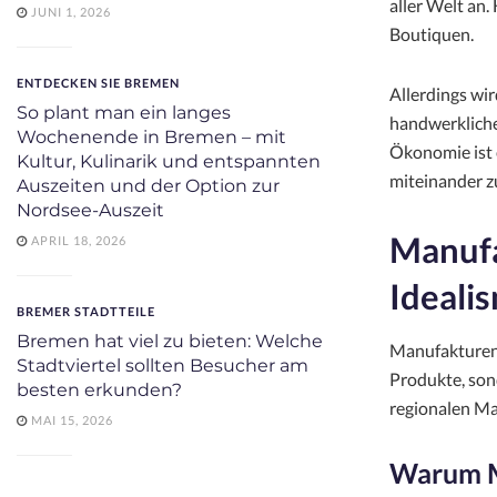
aller Welt an
JUNI 1, 2026
Boutiquen.
ENTDECKEN SIE BREMEN
Allerdings wir
So plant man ein langes
handwerkliche
Wochenende in Bremen – mit
Ökonomie ist 
Kultur, Kulinarik und entspannten
miteinander z
Auszeiten und der Option zur
Nordsee-Auszeit
Manufa
APRIL 18, 2026
Ideali
BREMER STADTTEILE
Bremen hat viel zu bieten: Welche
Manufakturen s
Stadtviertel sollten Besucher am
Produkte, son
besten erkunden?
regionalen Ma
MAI 15, 2026
Warum M