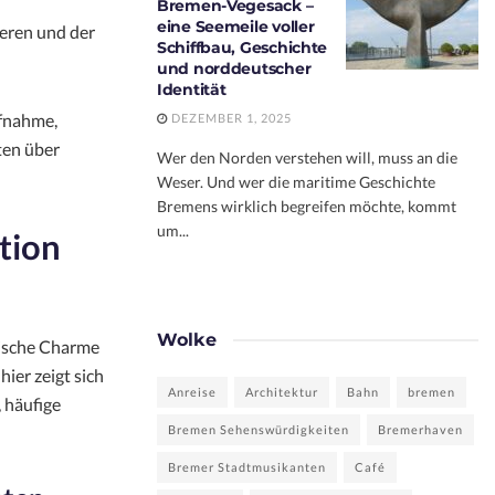
Bremen-Vegesack –
eine Seemeile voller
eren und der
Schiffbau, Geschichte
und norddeutscher
Identität
ufnahme,
DEZEMBER 1, 2025
ten über
Wer den Norden verstehen will, muss an die
Weser. Und wer die maritime Geschichte
Bremens wirklich begreifen möchte, kommt
um...
tion
Wolke
rische Charme
ier zeigt sich
Anreise
Architektur
Bahn
bremen
 häufige
Bremen Sehenswürdigkeiten
Bremerhaven
Bremer Stadtmusikanten
Café