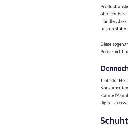
Produktionsko
oft nicht bere
Händler, dass
nutzen station
Diese sogena
Preise nicht b
Dennoch:
Trotz der Her
Konsumenten s
könnte Manufa
digital zu er
Schuht