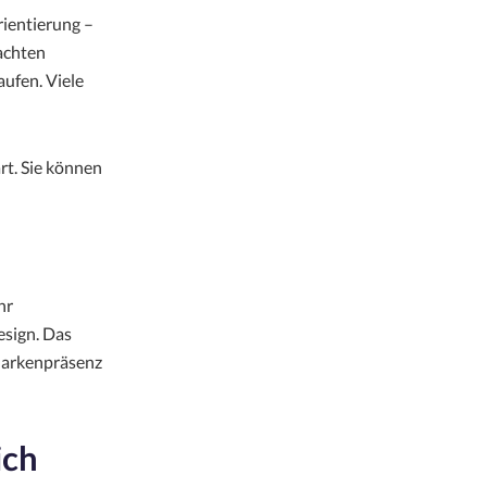
ientierung –
bachten
ufen. Viele
rt. Sie können
hr
esign. Das
 Markenpräsenz
ich