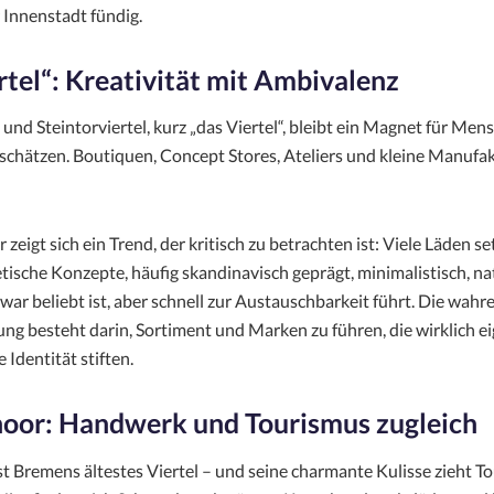
 Innenstadt fündig.
rtel“: Kreativität mit Ambivalenz
und Steintorviertel, kurz „das Viertel“, bleibt ein Magnet für Mens
t schätzen. Boutiquen, Concept Stores, Ateliers und kleine Manuf
 zeigt sich ein Trend, der kritisch zu betrachten ist: Viele Läden se
tische Konzepte, häufig skandinavisch geprägt, minimalistisch, n
zwar beliebt ist, aber schnell zur Austauschbarkeit führt. Die wahr
ng besteht darin, Sortiment und Marken zu führen, die wirklich e
 Identität stiften.
oor: Handwerk und Tourismus zugleich
t Bremens ältestes Viertel – und seine charmante Kulisse zieht To