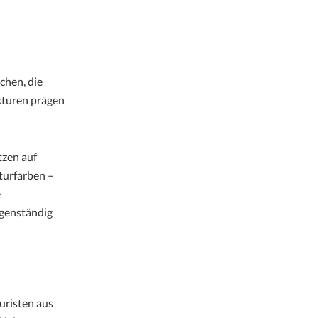
chen, die
akturen prägen
tzen auf
aturfarben –
e
igenständig
uristen aus