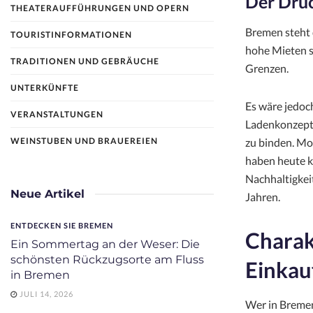
Der Druc
THEATERAUFFÜHRUNGEN UND OPERN
Bremen steht 
TOURISTINFORMATIONEN
hohe Mieten 
TRADITIONEN UND GEBRÄUCHE
Grenzen.
UNTERKÜNFTE
Es wäre jedoc
VERANSTALTUNGEN
Ladenkonzepte
zu binden. Mod
WEINSTUBEN UND BRAUEREIEN
haben heute k
Nachhaltigkeit
Neue Artikel
Jahren.
ENTDECKEN SIE BREMEN
Charakt
Ein Sommertag an der Weser: Die
schönsten Rückzugsorte am Fluss
Einkau
in Bremen
JULI 14, 2026
Wer in Bremen