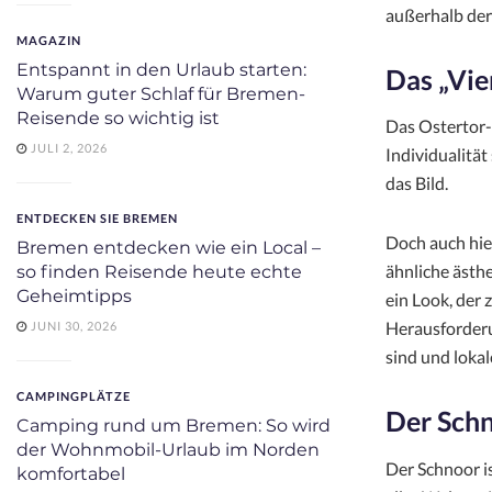
außerhalb der
MAGAZIN
Entspannt in den Urlaub starten:
Das „Vie
Warum guter Schlaf für Bremen-
Reisende so wichtig ist
Das Ostertor- 
JULI 2, 2026
Individualitä
das Bild.
ENTDECKEN SIE BREMEN
Doch auch hier
Bremen entdecken wie ein Local –
ähnliche ästhe
so finden Reisende heute echte
Geheimtipps
ein Look, der 
Herausforderu
JUNI 30, 2026
sind und lokale
CAMPINGPLÄTZE
Der Schn
Camping rund um Bremen: So wird
der Wohnmobil-Urlaub im Norden
Der Schnoor is
komfortabel