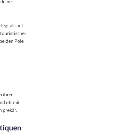
kleine
legt als auf
touristischer
 beiden Pole
n ihrer
nd oft mit
 prekär.
tiquen