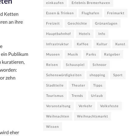
eten
einkaufen
Erlebnis Bremerhaven
nd Ketten
Essen & Trinken
Flughafen
Freimarkt
en an ihre
Freizeit
Geschichte
Grünanlagen
Hauptbahnhof
Hotels
Info
Infrastruktur
Kaffee
Kultur
Kunst
le
g ein Publikum
Museen
Musik
Parks
Ratgeber
 kuratieren,
Reisen
Schauspiel
Schnoor
eworden:
Sehenswürdigkeiten
shopping
Sport
vor zehn
Stadtteile
Theater
Tipps
Tourismus
Trends
Urlaub
Veranstaltung
Verkehr
Volksfeste
Weihnachten
Weihnachtsmarkt
Wissen
wird eher