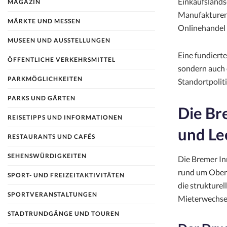
Einkaufslands
MAGAZIN
Manufakturen 
MÄRKTE UND MESSEN
Onlinehandel 
MUSEEN UND AUSSTELLUNGEN
Eine fundiert
ÖFFENTLICHE VERKEHRSMITTEL
sondern auch 
PARKMÖGLICHKEITEN
Standortpolit
PARKS UND GÄRTEN
Die Br
REISETIPPS UND INFORMATIONEN
und Le
RESTAURANTS UND CAFÉS
SEHENSWÜRDIGKEITEN
Die Bremer In
rund um Obern
SPORT- UND FREIZEITAKTIVITÄTEN
die strukture
SPORTVERANSTALTUNGEN
Mieterwechsel
STADTRUNDGÄNGE UND TOUREN