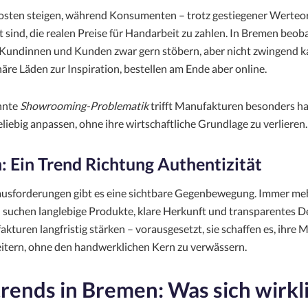
sten steigen, während Konsumenten – trotz gestiegener Werteor
it sind, die realen Preise für Handarbeit zu zahlen. In Bremen beo
 Kundinnen und Kunden zwar gern stöbern, aber nicht zwingend ka
äre Läden zur Inspiration, bestellen am Ende aber online.
nnte
Showrooming-Problematik
trifft Manufakturen besonders ha
eliebig anpassen, ohne ihre wirtschaftliche Grundlage zu verlieren.
 Ein Trend Richtung Authentizität
ausforderungen gibt es eine sichtbare Gegenbewegung. Immer me
uchen langlebige Produkte, klare Herkunft und transparentes D
kturen langfristig stärken – vorausgesetzt, sie schaffen es, ihre
weitern, ohne den handwerklichen Kern zu verwässern.
rends in Bremen: Was sich wirkl