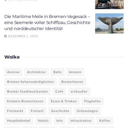
Die Maritime Meile in Bremen-Vegesack –
eine Seemeile voller Schiffbau, Geschichte
und norddeutscher Identität
DEZEMBER 1, 2025
Wolke
Anreise
Architektur
Bahn
bremen
Bremen Sehenswürdigkeiten
Bremerhaven
Bremer Stadtmusikanten
Café
einkaufen
Erlebnis Bremerhaven
Essen & Trinken
Flughafen
Freimarkt
Freizeit
Geschichte
Grünanlagen
Hauptbahnhof
Hotels
Info
Infrastruktur
Kaffee