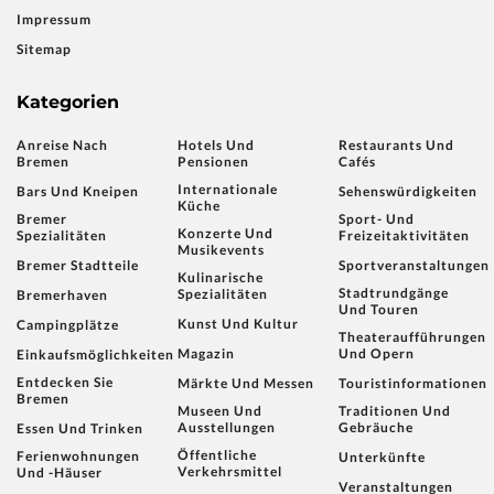
Impressum
Sitemap
Kategorien
Anreise Nach
Hotels Und
Restaurants Und
Bremen
Pensionen
Cafés
Internationale
Bars Und Kneipen
Sehenswürdigkeiten
Küche
Bremer
Sport- Und
Konzerte Und
Spezialitäten
Freizeitaktivitäten
Musikevents
Bremer Stadtteile
Sportveranstaltungen
Kulinarische
Stadtrundgänge
Spezialitäten
Bremerhaven
Und Touren
Kunst Und Kultur
Campingplätze
Theateraufführungen
Magazin
Und Opern
Einkaufsmöglichkeiten
Entdecken Sie
Märkte Und Messen
Touristinformationen
Bremen
Museen Und
Traditionen Und
Ausstellungen
Gebräuche
Essen Und Trinken
Öffentliche
Ferienwohnungen
Unterkünfte
Verkehrsmittel
Und -häuser
Veranstaltungen