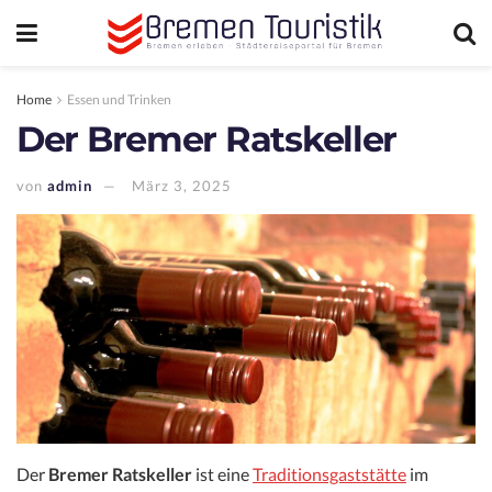
Home
Essen und Trinken
Der Bremer Ratskeller
von
admin
März 3, 2025
Der
Bremer Ratskeller
ist eine
Traditionsgaststätte
im