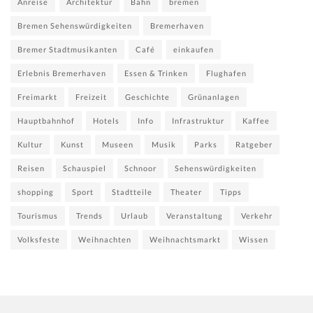
Anreise
Architektur
Bahn
bremen
Bremen Sehenswürdigkeiten
Bremerhaven
Bremer Stadtmusikanten
Café
einkaufen
Erlebnis Bremerhaven
Essen & Trinken
Flughafen
Freimarkt
Freizeit
Geschichte
Grünanlagen
Hauptbahnhof
Hotels
Info
Infrastruktur
Kaffee
Kultur
Kunst
Museen
Musik
Parks
Ratgeber
Reisen
Schauspiel
Schnoor
Sehenswürdigkeiten
shopping
Sport
Stadtteile
Theater
Tipps
Tourismus
Trends
Urlaub
Veranstaltung
Verkehr
Volksfeste
Weihnachten
Weihnachtsmarkt
Wissen