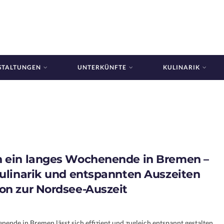
STALTUNGEN
UNTERKÜNFTE
KULINARIK
n ein langes Wochenende in Bremen –
Kulinarik und entspannten Auszeiten
on zur Nordsee-Auszeit
ende in Bremen lässt sich effizient und zugleich entspannt gestalten.