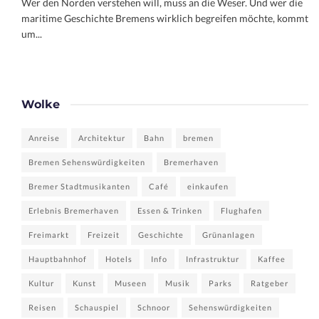
Wer den Norden verstehen will, muss an die Weser. Und wer die
maritime Geschichte Bremens wirklich begreifen möchte, kommt
um...
Wolke
Anreise
Architektur
Bahn
bremen
Bremen Sehenswürdigkeiten
Bremerhaven
Bremer Stadtmusikanten
Café
einkaufen
Erlebnis Bremerhaven
Essen & Trinken
Flughafen
Freimarkt
Freizeit
Geschichte
Grünanlagen
Hauptbahnhof
Hotels
Info
Infrastruktur
Kaffee
Kultur
Kunst
Museen
Musik
Parks
Ratgeber
Reisen
Schauspiel
Schnoor
Sehenswürdigkeiten