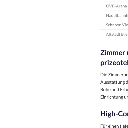
ÖVB-Arena
Hauptbahnh
Schnoor-Vie
Altstadt Br
Zimmer u
prizeote
Die Zimmerpre
Ausstattung de
Ruhe und Erho
Einrichtung un
High-Co
Für einen tie