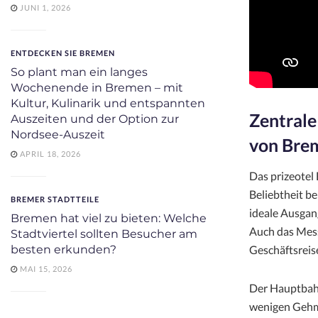
JUNI 1, 2026
ENTDECKEN SIE BREMEN
So plant man ein langes
Wochenende in Bremen – mit
Kultur, Kulinarik und entspannten
Zentrale
Auszeiten und der Option zur
Nordsee-Auszeit
von Bre
APRIL 18, 2026
Das prizeotel
Beliebtheit b
BREMER STADTTEILE
ideale Ausgan
Bremen hat viel zu bieten: Welche
Auch das Mess
Stadtviertel sollten Besucher am
Geschäftsreis
besten erkunden?
MAI 15, 2026
Der Hauptbahn
wenigen Gehmi