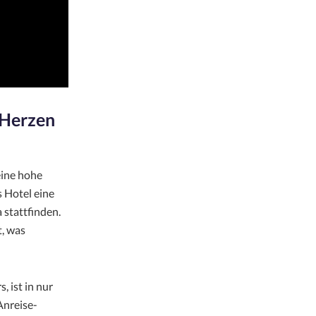
 Herzen
eine hohe
s Hotel eine
 stattfinden.
, was
 ist in nur
Anreise-