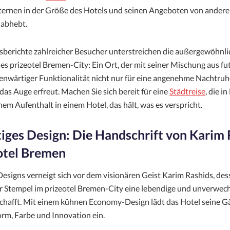
ternen in der Größe des Hotels und seinen Angeboten von ander
 abhebt.
sberichte zahlreicher Besucher unterstreichen die außergewöhnli
s prizeotel Bremen-City: Ein Ort, der mit seiner Mischung aus fu
genwärtiger Funktionalität nicht nur für eine angenehme Nachtruh
as Auge erfreut. Machen Sie sich bereit für eine
Städtreise
, die i
inem Aufenthalt in einem Hotel, das hält, was es verspricht.
tiges Design: Die Handschrift von Karim
otel Bremen
Designs verneigt sich vor dem visionären Geist Karim Rashids, de
er Stempel im prizeotel Bremen-City eine lebendige und unverwec
hafft. Mit einem kühnen Economy-Design lädt das Hotel seine Gä
orm, Farbe und Innovation ein.