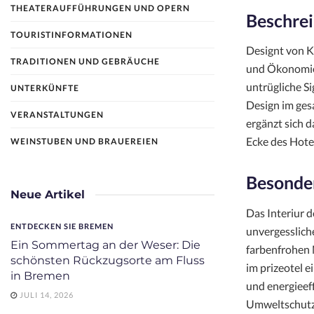
THEATERAUFFÜHRUNGEN UND OPERN
Beschrei
TOURISTINFORMATIONEN
Designt von K
TRADITIONEN UND GEBRÄUCHE
und Ökonomie 
untrügliche S
UNTERKÜNFTE
Design im ges
VERANSTALTUNGEN
ergänzt sich 
Ecke des Hotel
WEINSTUBEN UND BRAUEREIEN
Besonder
Neue Artikel
Das Interiur d
ENTDECKEN SIE BREMEN
unvergesslich
Ein Sommertag an der Weser: Die
farbenfrohen 
schönsten Rückzugsorte am Fluss
im prizeotel 
in Bremen
und energieef
JULI 14, 2026
Umweltschutz 