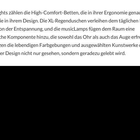
ghts zählen die High-Comfort-Betten, die in ihrer Ergonomie gena
e in ihrem Design. Die XL-Regenduschen verleihen dem täglichen 
on der Entspannung, und die musicLamps fügen dem Raum eine
che Komponente hinzu, die sowohl das Ohr als auch das Auge erfr
tzen die lebendigen Farbgebungen und ausgewählten Kunstwerke d
der Design nicht nur gesehen, sondern geradezu gelebt wird.