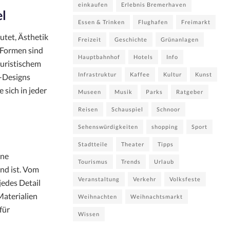
einkaufen
Erlebnis Bremerhaven
el
Essen & Trinken
Flughafen
Freimarkt
utet, Ästhetik
Freizeit
Geschichte
Grünanlagen
 Formen sind
Hauptbahnhof
Hotels
Info
turistischem
Infrastruktur
Kaffee
Kultur
Kunst
y-Designs
ie sich in jeder
Museen
Musik
Parks
Ratgeber
Reisen
Schauspiel
Schnoor
Sehenswürdigkeiten
shopping
Sport
Stadtteile
Theater
Tipps
ine
Tourismus
Trends
Urlaub
nd ist. Vom
Veranstaltung
Verkehr
Volksfeste
jedes Detail
Materialien
Weihnachten
Weihnachtsmarkt
für
Wissen