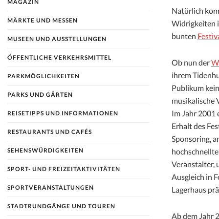
MAGAZIN
Natürlich kon
MÄRKTE UND MESSEN
Widrigkeiten 
bunten
Festiv
MUSEEN UND AUSSTELLUNGEN
ÖFFENTLICHE VERKEHRSMITTEL
Ob nun der
We
ihrem Tidenhu
PARKMÖGLICHKEITEN
Publikum kein
PARKS UND GÄRTEN
musikalische 
Im Jahr 2001 
REISETIPPS UND INFORMATIONEN
Erhalt des Fes
RESTAURANTS UND CAFÉS
Sponsoring, an
SEHENSWÜRDIGKEITEN
hochschnellte
Veranstalter,
SPORT- UND FREIZEITAKTIVITÄTEN
Ausgleich in 
SPORTVERANSTALTUNGEN
Lagerhaus prä
STADTRUNDGÄNGE UND TOUREN
Ab dem Jahr 20