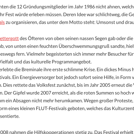
nten die 12 Gründungsmitglieder im Jahr 1986 nicht ahnen, welch
ihr Fest würde erleben müssen. Deren Idee war schlichtweg, die G
als
zu organisieren, das unter dem Motto steht: Umsonst und dra
ttergott
des Öfteren von oben seinen nassen Segen gab oder die
b, von unten einen feuchten Überschwemmungsgruß sandte, hiel
eswegs fern. Vielmehr begeisterten sich immer mehr Besucher für
Vielfalt und das kulturelle Programmangebot.
erlebte die Breminale ihre erste schlimme Krise. Ein dickes Minu
tivals. Ein Energieversorger bot jedoch sofort seine Hilfe, in Form 
. Dies rettete das Volksfest zunächst, bis im Jahr 2005 erneut die
n. Der Gipfel wurde 2007 erreicht, als die roten Summen so hoch w
 um ein Absagen nicht mehr herumkamen. Wegen großer Proteste,
Form eines kleinen FLUT-Festivals geboten, welches das Kulturze
sentierte.
08 nahmen die Hilfskooperationen stetig zu. Das Festival erhielt 