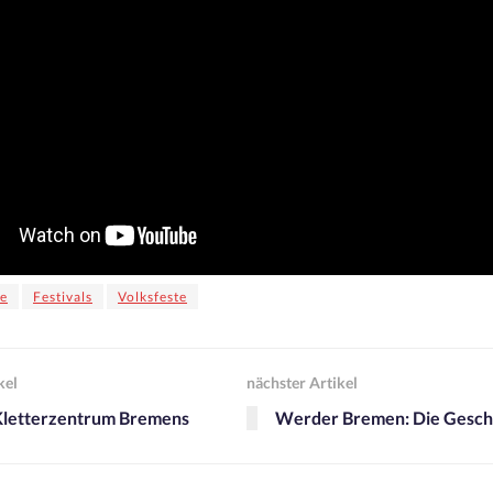
e
Festivals
Volksfeste
kel
nächster Artikel
Kletterzentrum Bremens
Werder Bremen: Die Gesch