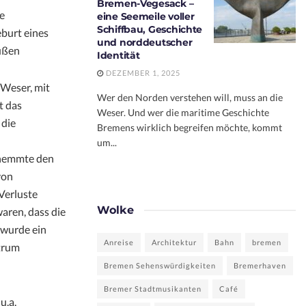
Bremen-Vegesack –
e
eine Seemeile voller
Schiffbau, Geschichte
eburt eines
und norddeutscher
ußen
Identität
DEZEMBER 1, 2025
 Weser, mit
Wer den Norden verstehen will, muss an die
t das
Weser. Und wer die maritime Geschichte
 die
Bremens wirklich begreifen möchte, kommt
um...
s hemmte den
von
 Verluste
Wolke
aren, dass die
 wurde ein
Anreise
Architektur
Bahn
bremen
ntrum
Bremen Sehenswürdigkeiten
Bremerhaven
Bremer Stadtmusikanten
Café
u.a.