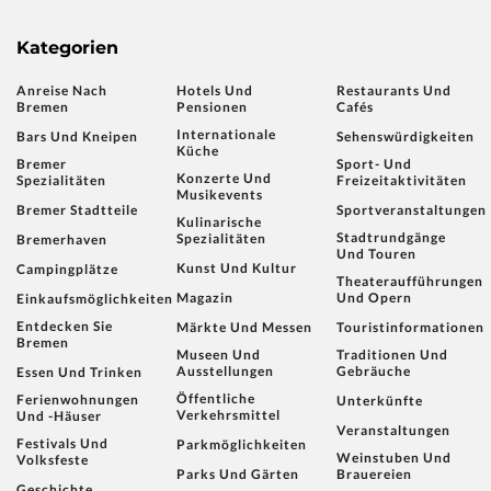
Kategorien
Anreise Nach
Hotels Und
Restaurants Und
Bremen
Pensionen
Cafés
Internationale
Bars Und Kneipen
Sehenswürdigkeiten
Küche
Bremer
Sport- Und
Konzerte Und
Spezialitäten
Freizeitaktivitäten
Musikevents
Bremer Stadtteile
Sportveranstaltungen
Kulinarische
Stadtrundgänge
Spezialitäten
Bremerhaven
Und Touren
Kunst Und Kultur
Campingplätze
Theateraufführungen
Magazin
Und Opern
Einkaufsmöglichkeiten
Entdecken Sie
Märkte Und Messen
Touristinformationen
Bremen
Museen Und
Traditionen Und
Ausstellungen
Gebräuche
Essen Und Trinken
Öffentliche
Ferienwohnungen
Unterkünfte
Verkehrsmittel
Und -häuser
Veranstaltungen
Festivals Und
Parkmöglichkeiten
Weinstuben Und
Volksfeste
Parks Und Gärten
Brauereien
Geschichte