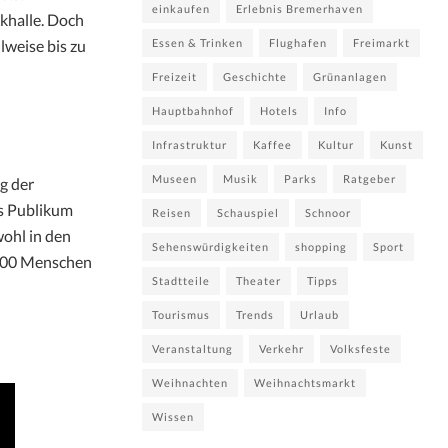
einkaufen
Erlebnis Bremerhaven
halle. Doch
Essen & Trinken
Flughafen
Freimarkt
lweise bis zu
Freizeit
Geschichte
Grünanlagen
Hauptbahnhof
Hotels
Info
Infrastruktur
Kaffee
Kultur
Kunst
Museen
Musik
Parks
Ratgeber
g der
as Publikum
Reisen
Schauspiel
Schnoor
wohl in den
Sehenswürdigkeiten
shopping
Sport
.000 Menschen
Stadtteile
Theater
Tipps
Tourismus
Trends
Urlaub
Veranstaltung
Verkehr
Volksfeste
Weihnachten
Weihnachtsmarkt
Wissen