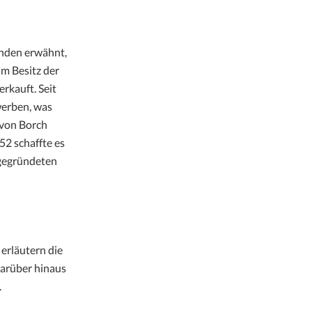
unden erwähnt,
im Besitz der
rkauft. Seit
erben, was
 von Borch
52 schaffte es
 gegründeten
erläutern die
arüber hinaus
.