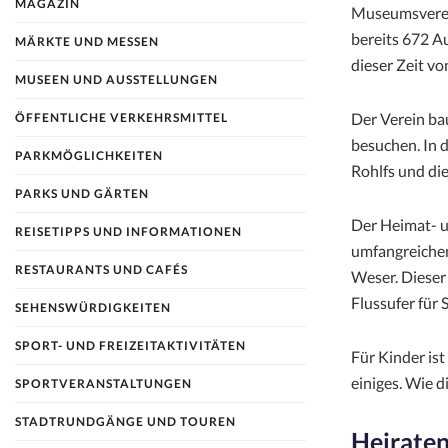
MAGAZIN
Museumsverei
bereits 672 A
MÄRKTE UND MESSEN
dieser Zeit v
MUSEEN UND AUSSTELLUNGEN
Der Verein ba
ÖFFENTLICHE VERKEHRSMITTEL
besuchen. In 
PARKMÖGLICHKEITEN
Rohlfs und die
PARKS UND GÄRTEN
Der Heimat- u
REISETIPPS UND INFORMATIONEN
umfangreichen
RESTAURANTS UND CAFÉS
Weser. Dieser 
Flussufer für
SEHENSWÜRDIGKEITEN
SPORT- UND FREIZEITAKTIVITÄTEN
Für Kinder is
einiges. Wie 
SPORTVERANSTALTUNGEN
STADTRUNDGÄNGE UND TOUREN
Heiraten