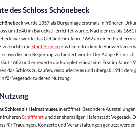
te des Schloss Schönebeck
Schönebeck
wurde 1357 als Burganlage erstmals in früheren Urk
loss um 1640 im Barockstil errichtet wurde. Nachdem es bis 1661 
ebeck war wurde das Gebäude im Jahre 1662 an einen Freiherrn ve
 versuchte die
Stadt Bremen
das beeindruckende Bauwerk zu erw
r schwedischen Regierung verhindert wurde. Der Adlige Friedrich
Gut 1682 und erneuerte die komplette Südseite. Erst im Jahre 19
men das Schloss zu kaufen, restaurierte es und übergab 1911 dem
n für Vegesack zu deren Nutzung.
 Nutzung
as
Schloss als Heimatmuseum
eröffnet. Besondere Ausstellungen 
r früheren
Schifffahrt
und der ehemaligen Hafenstadt Vegesack. D
oss für Trauungen, Konzerte und Veranstaltungen genutzt werden