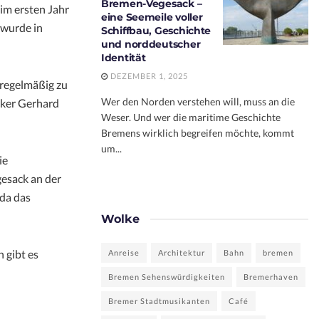
Bremen-Vegesack –
m ersten Jahr
eine Seemeile voller
 wurde in
Schiffbau, Geschichte
und norddeutscher
Identität
DEZEMBER 1, 2025
 regelmäßig zu
Wer den Norden verstehen will, muss an die
cker Gerhard
Weser. Und wer die maritime Geschichte
Bremens wirklich begreifen möchte, kommt
um...
ie
gesack an der
 da das
Wolke
 gibt es
Anreise
Architektur
Bahn
bremen
Bremen Sehenswürdigkeiten
Bremerhaven
Bremer Stadtmusikanten
Café