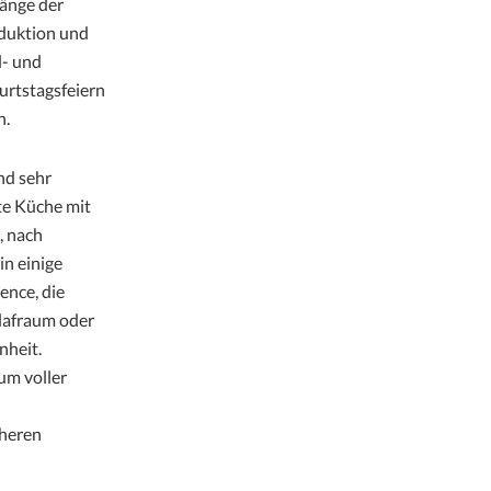
änge der
oduktion und
l- und
urtstagsfeiern
n.
und sehr
ete Küche mit
, nach
in einige
ence, die
lafraum oder
nheit.
um voller
üheren