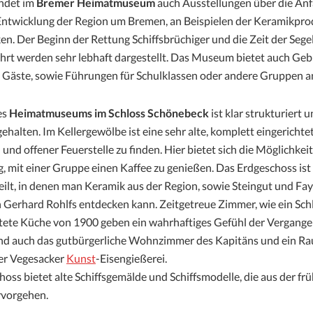
indet im
Bremer Heimatmuseum
auch Ausstellungen über die Anf
 Entwicklung der Region um Bremen, an Beispielen der Keramikpr
en. Der Beginn der Rettung Schiffsbrüchiger und die Zeit der Sege
hrt werden sehr lebhaft dargestellt. Das Museum bietet auch Geb
en Gäste, sowie Führungen für Schulklassen oder andere Gruppen a
es
Heimatmuseums im Schloss Schönebeck
ist klar strukturiert 
gehalten. Im Kellergewölbe ist eine sehr alte, komplett eingericht
und offener Feuerstelle zu finden. Hier bietet sich die Möglichkeit
 mit einer Gruppe einen Kaffee zu genießen. Das Erdgeschoss ist 
ilt, in denen man Keramik aus der Region, sowie Steingut und Fay
 Gerhard Rohlfs entdecken kann. Zeitgetreue Zimmer, wie ein Sch
htete Küche von 1900 geben ein wahrhaftiges Gefühl der Vergange
ind auch das gutbürgerliche Wohnzimmer des Kapitäns und ein Ra
er Vegesacker
Kunst
-Eisengießerei.
oss bietet alte Schiffsgemälde und Schiffsmodelle, die aus der fr
rvorgehen.