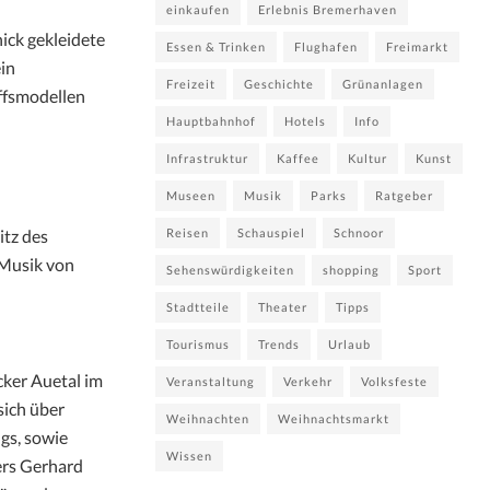
einkaufen
Erlebnis Bremerhaven
ick gekleidete
Essen & Trinken
Flughafen
Freimarkt
ein
Freizeit
Geschichte
Grünanlagen
ffsmodellen
Hauptbahnhof
Hotels
Info
Infrastruktur
Kaffee
Kultur
Kunst
Museen
Musik
Parks
Ratgeber
itz des
Reisen
Schauspiel
Schnoor
 Musik von
Sehenswürdigkeiten
shopping
Sport
Stadtteile
Theater
Tipps
Tourismus
Trends
Urlaub
cker Auetal im
Veranstaltung
Verkehr
Volksfeste
sich über
Weihnachten
Weihnachtsmarkt
gs, sowie
Wissen
ers Gerhard