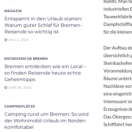
Rohlfs. Man f
industriellen
MAGAZIN
Tauwerkfabrik
Entspannt in den Urlaub starten:
Dampfschifffa
Warum guter Schlaf für Bremen-
für die klein
Reisende so wichtig ist
JULI 2, 2026
Der Aufbau d
übersichtlich 
ENTDECKEN SIE BREMEN
Steinbackofen 
Bremen entdecken wie ein Local –
Voranmeldung,
so finden Reisende heute echte
Räume unterte
Geheimtipps
Nachlässe von
JUNI 30, 2026
eine eingeric
Interessant s
CAMPINGPLÄTZE
Erzeugnisse d
Camping rund um Bremen: So wird
Das Obergesch
der Wohnmobil-Urlaub im Norden
Schifffahrt he
komfortabel