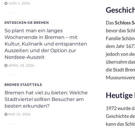
JUNI 1, 2026
Geschich
Das
Schloss 
ENTDECKEN SIE BREMEN
bevor das Sch
So plant man ein langes
Wochenende in Bremen – mit
Familie Schön
Kultur, Kulinarik und entspannten
dem Jahr 1677
Auszeiten und der Option zur
jedoch von de
Nordsee-Auszeit
übernahm das 
APRIL 18, 2026
die Stadt Bre
Museumsverei
BREMER STADTTEILE
Bremen hat viel zu bieten: Welche
Heutige
Stadtviertel sollten Besucher am
besten erkunden?
1972 wurde d
MAI 15, 2026
Geschichte de
kann das Schl