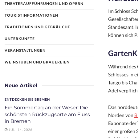
THEATERAUFFÜHRUNGEN UND OPERN
Im Schloss Sc
TOURISTINFORMATIONEN
Gesellschaften
Standesamt. I
TRADITIONEN UND GEBRÄUCHE
können sich P
UNTERKÜNFTE
VERANSTALTUNGEN
GartenKu
WEINSTUBEN UND BRAUEREIEN
Während des G
Schlosses in 
Tango bis Cha
Neue Artikel
Adel verpflich
ENTDECKEN SIE BREMEN
Das norddeut
Ein Sommertag an der Weser: Die
schönsten Rückzugsorte am Fluss
Norden von
B
in Bremen
Exponate der 
JULI 14, 2026
einer großen 